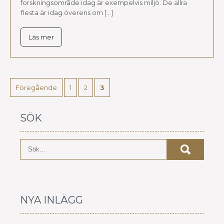
forskningsområde idag är exempelvis miljö. De allra
flesta är idag överens om […]
Läs mer
SIDNUMRERING
FÖR
Föregående
1
2
3
INLÄGG
SÖK
NYA INLÄGG