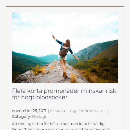
Flera korta promenader minskar risk
för högt blodsocker
november 25, 2017
| mikaela
|
Inga kommentarer
|
Category:
Ekologi
Att träning är bra för hälsan har man känt till väldigt
länge. Tränar man presterar man ofta högre även på