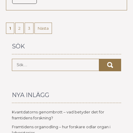
SIDNUMRERING
FÖR
1
2
3
Nästa
INLÄGG
SÖK
NYA INLÄGG
Kvantdatorns genombrott – vad betyder det för
framtidens forskning?
Framtidens organodling – hur forskare odlar organ i
laboratorier