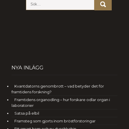
NYA INLÄGG
Kvantdatorns genombrott – vad betyder det för
framtidens forskning?
Framtidens organodling – hur forskare odlar organ i
laboratorier
Satsa på elbil
Framsteg som gjorts inom bröstförstoringar
Ett smart hem och ny duschkabin