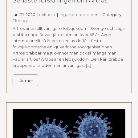
Senaste forskningen om Artros
juni 21, 2020
| mikaela
|
Inga kommentarer
| Category:
Ekologi
Artros är en allt vanligare folksjukdom i Sverige och sägs
drabba ungefär var fjärde person över 45 år. Även
internationellt så är artros en av de 10 största
folksjukdomarna enligt Världshälsoorganisationen.
Artros drabbar mest kvinnor men också många män.
Vad är artros? Artros är en ledsjukdom. Den kan drabba
kroppens alla leder men är vanligast […]
Läs mer