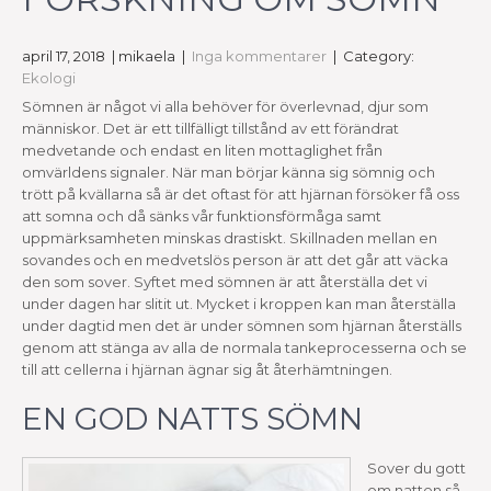
april 17, 2018
| mikaela
|
Inga kommentarer
| Category:
Ekologi
Sömnen är något vi alla behöver för överlevnad, djur som
människor. Det är ett tillfälligt tillstånd av ett förändrat
medvetande och endast en liten mottaglighet från
omvärldens signaler. När man börjar känna sig sömnig och
trött på kvällarna så är det oftast för att hjärnan försöker få oss
att somna och då sänks vår funktionsförmåga samt
uppmärksamheten minskas drastiskt. Skillnaden mellan en
sovandes och en medvetslös person är att det går att väcka
den som sover. Syftet med sömnen är att återställa det vi
under dagen har slitit ut. Mycket i kroppen kan man återställa
under dagtid men det är under sömnen som hjärnan återställs
genom att stänga av alla de normala tankeprocesserna och se
till att cellerna i hjärnan ägnar sig åt återhämtningen.
EN GOD NATTS SÖMN
Sover du gott
om natten så