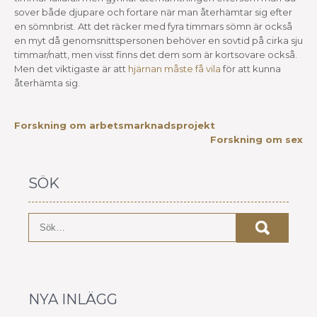
sover både djupare och fortare när man återhämtar sig efter
en sömnbrist. Att det räcker med fyra timmars sömn är också
en myt då genomsnittspersonen behöver en sovtid på cirka sju
timmar/natt, men visst finns det dem som är kortsovare också.
Men det viktigaste är att
hjärnan måste få vila
för att kunna
återhämta sig.
INLÄGGSNAVIGERING
Forskning om arbetsmarknadsprojekt
Forskning om sex
SÖK
NYA INLÄGG