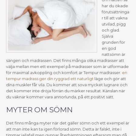
har du ökade
förutsättninga
r till att vakna
utvilad, pigg
och glad.
Själva
grunden för
en god
nattsömn är
sängen och madrassen. Det finns många olika madrasser att
välja mellan men ett exempel på madrasser som är utformade
för maximal avkoppling och komfort är Tempur madrasser.
en
tempur madrass ger din ryggrad ett naturligt
läge och gör att
dina muskler får vila. Du kommer att sova mycket lugnare och
det kommer inte dröja förrän du märker resultat. Känslan när
du vaknar kommer vara annorlunda, på ett positivt sätt.
MYTER OM SÖMN
Det finns många myter när det gäller sömn och ett exempel är
att man inte kan ta igen förlorad sömn. Detta är falskt, inte i
timmar iallafall men gynnar återhämtningen eftersom man då