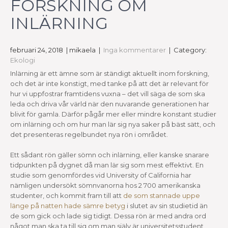
FORSKNING OM
INLÄRNING
februari 24, 2018
| mikaela
|
Inga kommentarer
| Category:
Ekologi
Inlärning är ett ämne som är ständigt aktuellt inom forskning,
och det är inte konstigt, med tanke på att det är relevant för
hur vi uppfostrar framtidens vuxna – det vill säga de som ska
leda och driva vår värld när den nuvarande generationen har
blivit för gamla. Därför pågår mer eller mindre konstant studier
om inlärning och om hur man lär sig nya saker på bäst sätt, och
det presenteras regelbundet nya rön i området.
Ett sådant rön gäller sömn och inlärning, eller kanske snarare
tidpunkten på dygnet då man lär sig som mest effektivt. En
studie som genomfördes vid University of California har
nämligen undersökt sömnvanorna hos 2 700 amerikanska
studenter, och kommit fram till att
de som stannade uppe
länge på natten hade sämre betyg
i slutet av sin studietid än
de som gick och lade sig tidigt. Dessa rön är med andra ord
något man ska ta till sig om man själv är universitetsstudent,