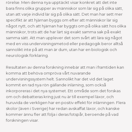
rörelse. Men denna nya upptäckt visar konkret att det inte
bara finns olika grupper av människor som lär sig på olika sätt,
utan att varje individ lär sig på olika sätt. Det man har sett mer
specifikt är att hjärnan byggs om efter att människor lär sig
något nytt, och att hjärnan har byggts om på olika sätt hos olika
människor, trots att de har lärt sig exakt samma sak på exakt
samma sätt. Att man upplever det som svårt att lära sig något
med en viss undervisningsmetod eller pedagogik beror alltså
sannolikt inte på att man är dum, utan har en biologisk och
neurologisk förklaring.
Resultaten av denna forskning innebär att man i framtiden kan
komma att behöva ompröva vårt nuvarande
undervisningssystem helt. Sannolikt har det vid det laget
kommit en rad nya rön gällande inlärning, som också
inkorporeras i det nya systemet. Ett område som det forskas
om och debatteras kring just nu är till exempel läxor, och
huruvida de verkligen har en positiv effekt för inlärningen. Flera
skolor (även i Sverige) har redan avskaffat läxor, och kanske
kommer ännu fler att följa i deras fotspår, beroende på vad
forskningen visar.