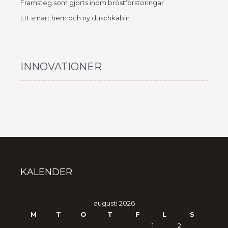
Framsteg som gjorts inom bröstförstoringar
Ett smart hem och ny duschkabin
INNOVATIONER
KALENDER
augusti 2026
M
T
O
T
F
L
S
1
2