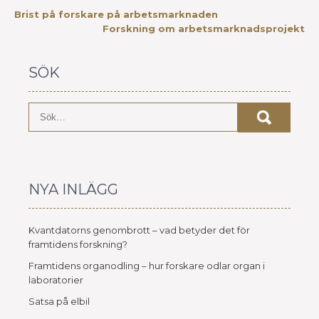
INLÄGGSNAVIGERING
Brist på forskare på arbetsmarknaden
Forskning om arbetsmarknadsprojekt
SÖK
NYA INLÄGG
Kvantdatorns genombrott – vad betyder det för
framtidens forskning?
Framtidens organodling – hur forskare odlar organ i
laboratorier
Satsa på elbil