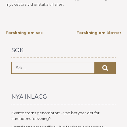
mycket bra vid enstaka tillfällen.
INLÄGGSNAVIGERING
Forskning om sex
Forskning om klotter
SÖK
NYA INLÄGG
Kvantdatorns genombrott – vad betyder det för
framtidens forskning?