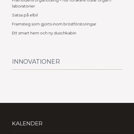
Framtidens organodling – hur forskare odlar organ i
laboratorier
Satsa på elbil
Framsteg som gjorts inom bröstförstoringar
Ett smart hem och ny duschkabin
INNOVATIONER
KALENDER