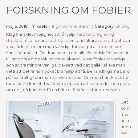
FORSKNING OM FOBIER
maj 6, 2018
| mikaela
|
Inga kommentarer
| Category:
Ekologi
Idag finns det möjlighet att få hjälp med
tandreglering
stockholm
för smärta och träffa en tandläkare utan att behöva
vara rädd eftersom man ständigt forskar på alla fobier som
finns i samhället. Det kan handla om allt från rädsla för spindlar
till att göra ett besök hos tandläkaren. Vissa fobier är vanliga
och andra mindre vanliga, oavsett vad det gäller så ska man
veta att det finns mycket bra hjälp att få. Behandlingarna beror
på hur kraftig fobi man har och för vad. Om man har skräck för
tandläkare kan ett bra första steg vara att ta upp det och prata
om det, då kan man få en bättre förståelse för processen.
Det
kom
mer
hela
tiden
nya