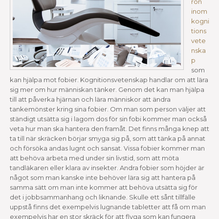
rön
inom
kogni
tions
vete
nska
p
som
kan hjälpa mot fobier. Kognitionsvetenskap handlar om att lära
sig mer om hur människan tänker. Genom det kan man hjälpa
till att påverka hjärnan och lära människor att ändra
tankemönster kring sina fobier. Om man som person väljer att
ständigt utsätta sig i lagom dos för sin fobi kommer man också
veta hur man ska hantera den framåt. Det finns många knep att
ta till när skräcken börjar smyga sig på, som att tänka på annat
och försöka andas lugnt och sansat. Vissa fobier kommer man
att behöva arbeta med under sin livstid, som att möta
tandläkaren eller klara av insekter. Andra fobier som höjder är
något som man kanske inte behöver lära sig att hantera på
samma sätt om man inte kommer att behöva utsätta sig för
det i jobbsammanhang och liknande. Skulle ett sånt tillfälle
uppstå finns det exempelvis lugnande tabletter att få om man
exempelvis har en stor skräck för att flyga som kan fungera